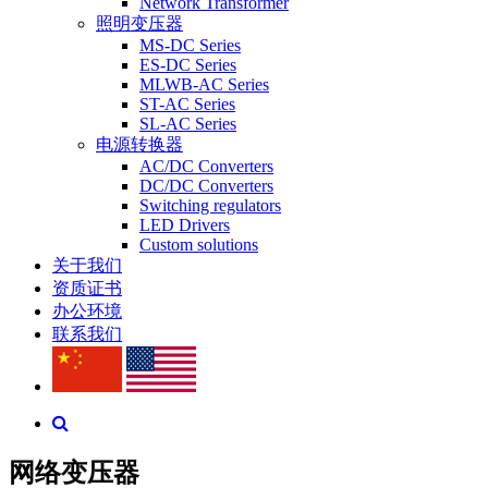
Network Transformer
照明变压器
MS-DC Series
ES-DC Series
MLWB-AC Series
ST-AC Series
SL-AC Series
电源转换器
AC/DC Converters
DC/DC Converters
Switching regulators
LED Drivers
Custom solutions
关于我们
资质证书
办公环境
联系我们
网络变压器