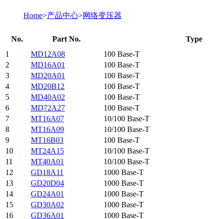
Home
>
产品中心
>
网络变压器
No.
Part No.
Type
1
MD12A08
100 Base-T
2
MD16A01
100 Base-T
3
MD20A01
100 Base-T
4
MD20B12
100 Base-T
5
MD40A02
100 Base-T
6
MD72A27
100 Base-T
7
MT16A07
10/100 Base-T
8
MT16A09
10/100 Base-T
9
MT16B03
100 Base-T
10
MT24A15
10/100 Base-T
11
MT40A01
10/100 Base-T
12
GD18A11
1000 Base-T
13
GD20D04
1000 Base-T
14
GD24A01
1000 Base-T
15
GD30A02
1000 Base-T
16
GD36A01
1000 Base-T