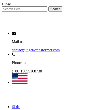
Close
Search
Mail us
contact@tiger-transformer.com
Phone us
(+86)15655168738
首页